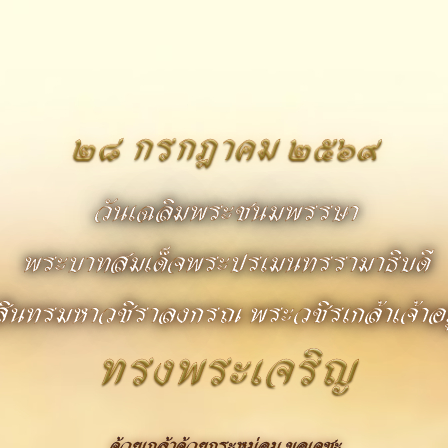
๒๘ กรกฎาคม ๒๕๖๙
วันเฉลิมพระชนมพรรษา
พระบาทสมเด็จพระปรเมนทรรามาธิบดี
สินทรมหาวชิราลงกรณ พระวชิรเกล้าเจ้าอยู
ทรงพระเจริญ
ด้วยเกล้าด้วยกระหม่อม ขอเดชะ