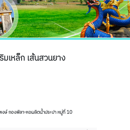
ิมเหล็ก เส้นสวนยาง
ษ์ กองพิลา-หอผลิตน้ำประปา หมู่ที่ 10