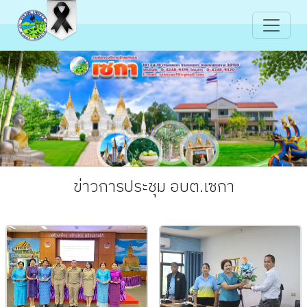
ข่าวการประชุม อบต.เซกา