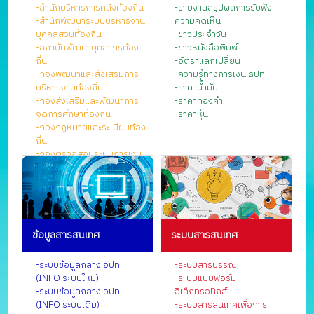
-สำนักบริหารการคลังท้องถิ่น
-รายงานสรุปผลการรับฟัง
-สำนักพัฒนาระบบบริหารงาน
ความคิดเห็น
บุคคลส่วนท้องถิ่น
-ข่าวประจำวัน
-สถาบันพัฒนาบุคลากรท้อง
-ข่าวหนังสือพิมพ์
ถิ่น
-อัตราแลกเปลี่ยน
-กองพัฒนาและส่งเสริมการ
-ความรู้ทางการเงิน ธปท.
บริหารงานท้องถิ่น
-ราคาน้ำมัน
-กองส่งเสริมและพัฒนาการ
-ราคาทองคำ
จัดการศึกษาท้องถิ่น
-ราคาหุ้น
-กองกฎหมายและระเบียบท้อง
ถิ่น
-กองตรวจสอบระบบการเงิน
บัญชีท้องถิ่น
-กองยุทธศาสตร์และแผนงาน
-กองการเจ้าหน้าที่
-กองคลัง
-สำนักงานเลขานุการกรม
ข้อมูลสารสนเทศ
ระบบสารสนเทศ
-ศูนย์เทคโนโลยีสารสนเทศ
ท้องถิ่น
-กลุ่มตรวจสอบภายใน
-ระบบข้อมูลกลาง อปท.
-ระบบสารบรรณ
-กลุ่มพัฒนาระบบบริหาร
(INFO ระบบใหม่)
-ระบบแบบฟอร์ม
-กลุ่มประสานการตรวจ
-ระบบข้อมูลกลาง อปท.
อิเล็กทรอนิกส์
ราชการกรม
(INFO ระบบเดิม)
-ระบบสารสนเทศเพื่อการ
-ศูนย์ปฏิบัติการต่อต้านการ