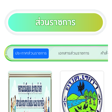
9 ก.ค. 2569
สร้างความรู้ความเข้าใจ
เพื่อป้องกันการหลอกลวง
ทางออนไลน์
(Scammer)...
29 มิ.ย. 2569
เลือกตั้งกรรมการประกัน
สังคม
ประกาศส่วนราชการ
เอกสารส่วนราชการ
คำสั่ง
30 มิ.ย. 2569
แสดงความยินดี เนื่องใน
โอกาสเลื่อนวิทยฐานะ
"นางชุลีพร พรหมดมภ์"...