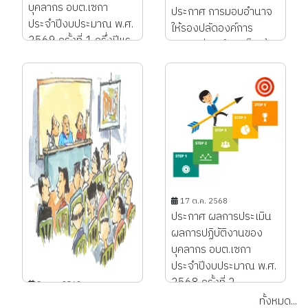
บุคลากร อบต.เซกา
ประกาศ การมอบอำนาจ
ประจำปีงบประมาณ พ.ศ.
ให้รองปลัดองค์การ
2569 ครั้งที่ 1 ครึ่งปีแร...
บริหารส่วนตำบลเป็นผู้
ช่วยและปฎิบัติราชการ
แทนปลัดองค์การบริหาร
ส่วน...
29 มิ.ย. 2569
ประกาศ ขอความร่วมมือ
คัดแยกขยะมูลฝอย
17 ต.ค. 2568
ต้นทางก่อนนำลงถัง
ประกาศ ผลการประเมิน
ขยะ...
ผลการปฏิบัติงานของ
บุคลากร อบต.เซกา
ประจำปีงบประมาณ พ.ศ.
2568 ครั้งที่ 2...
3 เม.ย. 2569
ประกาศ การกำหนด
ทั้งหมด...