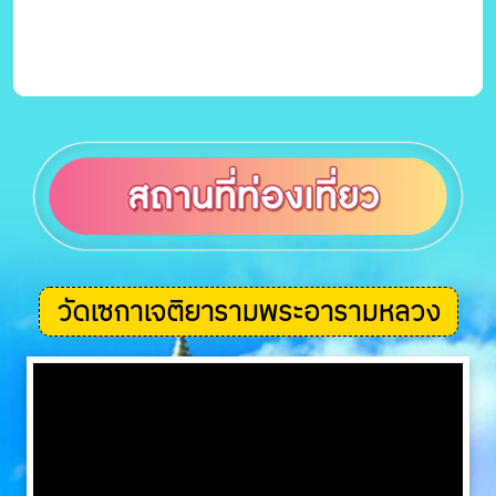
วัดเซกาเจติยารามพระอารามหลวง