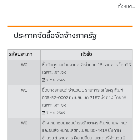
โครงการอาคาร
เอนกประสงค์ภายใน
ทั้งหมด...
เอนกประสงค์ภายใน
อบต.เซกา...
อบต.เซกา...
ประกาศจัดชื้อจัดจ้างภาครัฐ
รหัสประเภท
หัวข้อ
W0
ซื้อวัสดุงานบ้านงานครัวจำนวน 15 รายการ โดยวิธี
เฉพาะเจาะจง
7 ส.ค. 2569
W1
ซื้อยางรถยนต์ จำนวน 1 รายการ รหัสครุภัณฑ์
005-52-0002 ทะเบียน บค 7187 บึงกาฬ โดยวิธี
เฉพาะเจาะจง
7 ส.ค. 2569
W0
จ้างเหมาซ่อมแซมบำรุงรักษาครุภัณฑ์ยานพาหนะ
และขนส่ง หมายเลขทะเบียน 80-4419 บึงกาฬ
จำนวน 1 รายการ คือ เปลี่ยนแบตเตอรี่จำนวน 2