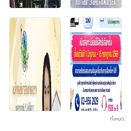
28 ก.ค. 2569
เฉลิมพระเกียรติพระบาท
สมเด็จพระวชิรเกล้าเจ้า
อยู่หัว เนื่องในโอกาสวัน
เฉลิมพระชนมพรรษา |
28 กรกฎาคม 256...
6 ก.ค. 2569
(ทต.โคกก่อง)
ประชาสัมพันธ์ การรับ
สมัครบุลคลทั่วไปเพื่อการ
สรรหาและเลือกสรรเป็น
พนักงานจ้าง ประจำปีงบ
ปร...
ทั้งหมด...