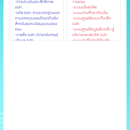
-การประเมินประสิทธิภาพ
วางแผน
ทุจริตกรมส่งเสริมการ
อปท.
-ระบบเบี้ยยังชีพ
ปกครองท้องถิ่น
-รหัส อปท. ตามมาตรฐานเขต
-ระบบการศึกษาท้องถิ่น
-สำนักงานกองทุนบำเหน็จ
การปกครองของไทย/อ้างอิง
-ระบบศูนย์พัฒนาเด็กเล็ก
บำนาญข้าราชการส่วนท้องถิ่น
สำหรับลงทะเบียนอบรมของ
อปท.
-กองการเลือกตั้งท้องถิ่น
กรม
-ระบบศูนย์ข้อมูลเลือกตั้ง ผู้
-กองสาธารณสุขท้องถิ่น
-รายชื่อ อปท. (ภาษาอังกฤษ)
บริหารและสมาชิก อปท.
-กองสิ่งแวดล้อมท้องถิ่น
-ข้อมูล อปท.
-ระบบบันทึกบัญชีท้องถิ่น
-การเงินการคลังท้องถิ่น
-ระบบศูนย์บริการข้อมูล
-บทความและเกร็ดความรู้
บุคลากรท้องถิ่นแห่งชาติ
-เว็บไซต์ สถจ./สถอ.
-ระบบสารสนเทศด้านการ
-เว็บไซต์ อปท.
จัดการขยะมูลฝอยของ อปท.
-ข้อมูลเพื่อจัดทำแผนพัฒนา
-ระบบการเรียนรู้ผ่านสื่อ
เศรษฐกิจพอเพียงท้องถิ่น ปี
อิเล็กทรอนิกส์ข้าราชการส่วน
พ.ศ. ๒๕๖๑
ท้องถิ่น(e-learning)
-น้ำคือชีวิต
-ฝากข่าว อปท.
-ดาวน์โหลดโปรแกรมแผนที่
ภาษี
-ดาวน์โหลดแบบฟอร์ม
เอกสารราชการ
-ดาวน์โหลดตรา
สัญลักษณ์และรูปแบบ
การนำเสนอข้อมูล
-ดาวน์โหลดโปรแกรมจัดทำ