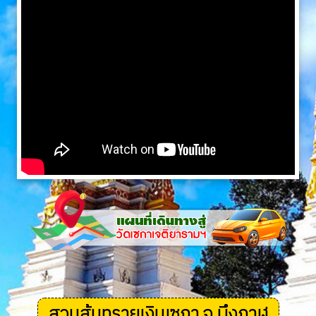
สวนส้มทรายเงินเซกา จ.บึงกาฬ