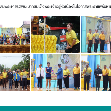
พื่อเฉลิมพระเกียรติพระบาทสมเด็จพระเจ้าอยู่หัวเนื่องในโอกาสพระราช