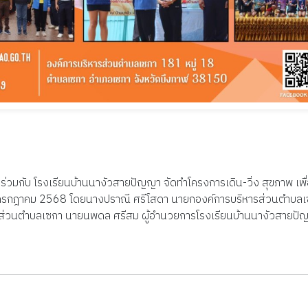
วมกับ โรงเรียนบ้านนางัวสายปัญญา จัดทำโครงการเดิน-วิ่ง สุขภาพ เพื่อ
กฎาคม 2568 โดยนางปราณี ศรีโสดา นายกองค์การบริหารส่วนตำบลเซก
ส่วนตำบลเซกา นายนพดล ศรีสม ผู้อำนวยการโรงเรียนบ้านนางัวสายปัญ