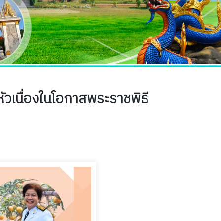
หัวเนื่องในโอกาสพระราชพิธี